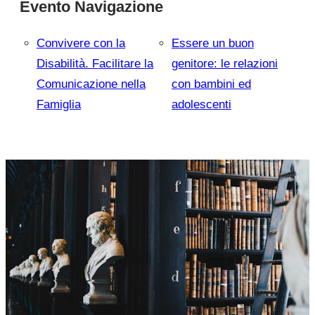
Evento Navigazione
Convivere con la
Essere un buon
Disabilità. Facilitare la
genitore: le relazioni
Comunicazione nella
con bambini ed
Famiglia
adolescenti