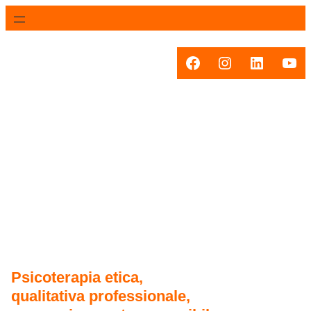
Facebook
Instagram
LinkedIn
You
Psicoterapia etica,
qualitativa professionale,