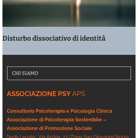
Disturbo dissociativo di identità
CHI SIAMO
ASSOCIAZIONE PSY
APS
Consultorio Psicoterapia e Psicologia Clinica
Associazione di Psicoterapia Sostenibile –
Associazione di Promozione Sociale
Sede Legale : Via Ardea, 27 (Zona San Giovanni/Appia