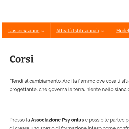
L’associazione
Attività Istituzionali
Modell
Corsi
“Tendi al cambiamento. Ardi la fiammo ove cosa ti sfu
progettante, che governa la terra, niente nello slanci
Presso la
Associazione Psy onlus
è possibile partecipa
di creare uno spazio di formazione inteso come confro