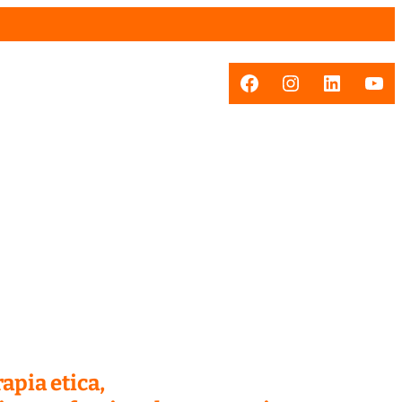
Facebook
Instagram
LinkedI
You
apia etica,