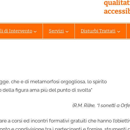
qualita
accessib
i di Intervento
Servizi
Disturbi Trattati
gge, che e di metamorfosi orgogliosa, lo spirito
o della figura ama più del punto di svolta”
(R.M. Rilke, “I sonetti a Orfe
re a corsi ed incontri formativi gratuiti che hanno l’obiett
nto e condivisione tra i partecipanti e fornire strumenti d