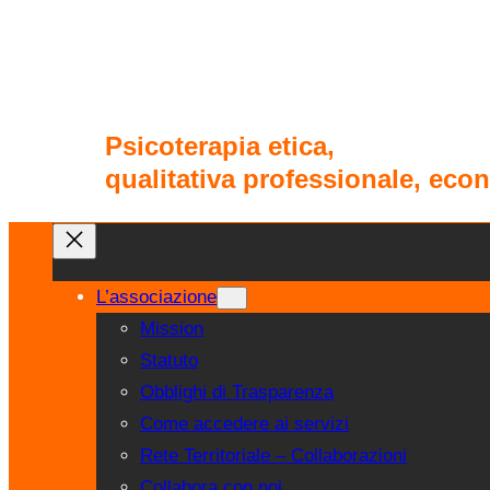
Psicoterapia etica,
qualitativa professionale, ec
L’associazione
Mission
Statuto
Obblighi di Trasparenza
Come accedere ai servizi
Rete Territoriale – Collaborazioni
Collabora con noi