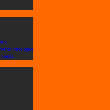
ismo
rvento Psicologico
Violenza