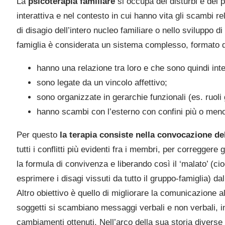
La
psicoterapia familiare
si occupa dei disturbi e dei p
interattiva e nel contesto in cui hanno vita gli scambi r
di disagio dell’intero nucleo familiare o nello sviluppo 
famiglia è considerata un sistema complesso, formato 
hanno una relazione tra loro e che sono quindi inte
sono legate da un vincolo affettivo;
sono organizzate in gerarchie funzionali (es. ruoli ge
hanno scambi con l’esterno con confini più o meno 
Per questo
la terapia consiste nella convocazione de
tutti i conflitti più evidenti fra i membri, per corregge
la formula di convivenza e liberando così il ‘malato’ (ci
esprimere i disagi vissuti da tutto il gruppo-famiglia) dal
Altro obiettivo è quello di migliorare la comunicazione al
soggetti si scambiano messaggi verbali e non verbali, in
cambiamenti ottenuti. Nell’arco della sua storia diverse 