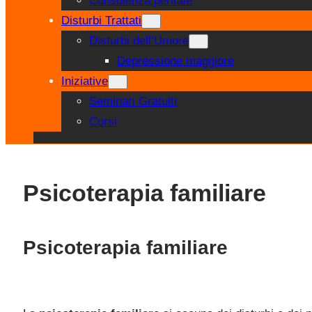
Consulenza peritale
Disturbi Trattati
Disturbi dell’Umore
Depressione maggiore
Iniziative
Seminari Gratuiti
Corsi
Psicoterapia familiare
Psicoterapia familiare