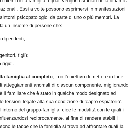
roblemi della famiglia, i quali vengono studiati nella dinamic
elazionali. Essi a volte possono esprimersi in manifestazioni
di sintomi psicopatologici da parte di uno o più membri. La
da un insieme di persone che:
rdipendenti;
nitori, figli);
rigidi.
lla famiglia al completo
, con l’obiettivo di mettere in luce
re gli atteggiamenti anomali di ciascun componente, migliorand
oè il familiare che è stato in qualche modo designato ad
le tensioni legate alla sua condizione di ‘capro espiatorio’.
l’interno del gruppo-famiglia, cioè le modalità con le quali i
fluenzandosi reciprocamente, al fine di rendere stabili i
sono le tappe che la famiglia si trova ad affrontare quali la