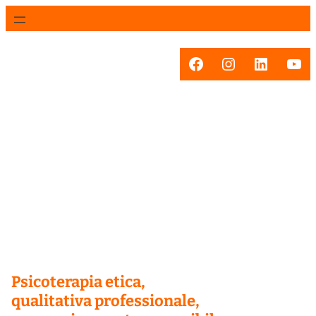
Facebook
Instagram
LinkedI
You
Psicoterapia etica,
qualitativa professionale,