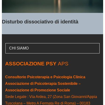
Disturbo dissociativo di identità
CHI SIAMO
ASSOCIAZIONE PSY
APS
Consultorio Psicoterapia e Psicologia Clinica
Associazione di Psicoterapia Sostenibile –
Associazione di Promozione Sociale
Sede Legale : Via Ardea, 27 (Zona San Giovanni/Appia
Tuscolana – Metro A Fermata Re di Roma) – 00183