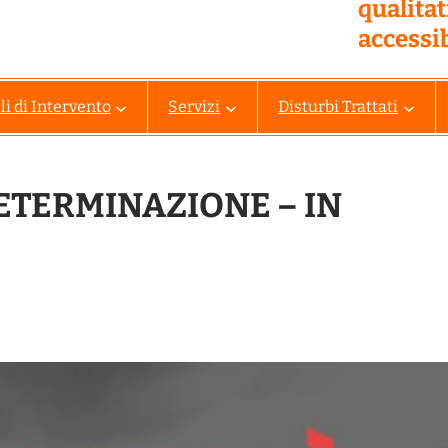
qualita
accessib
i di Intervento
Servizi
Disturbi Trattati
DETERMINAZIONE – IN