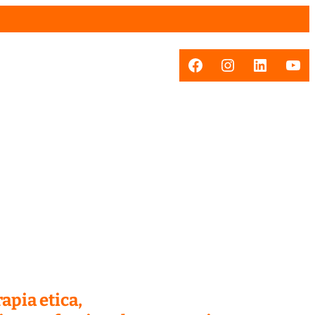
Facebook
Instagram
LinkedI
You
apia etica,