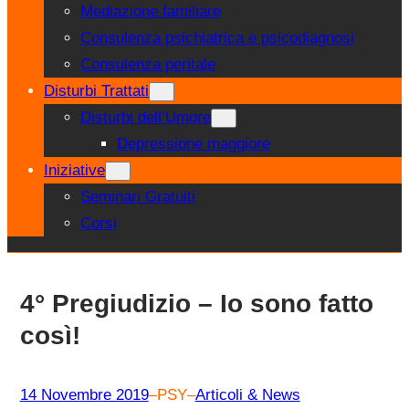
Mediazione familiare
Consulenza psichiatrica e psicodiagnosi
Consulenza peritale
Disturbi Trattati
Disturbi dell’Umore
Depressione maggiore
Iniziative
Seminari Gratuiti
Corsi
4° Pregiudizio – Io sono fatto
così!
14 Novembre 2019
–
PSY
–
Articoli & News