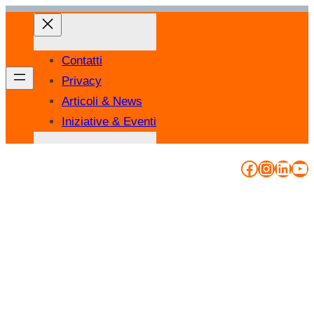
Vai
al
contenuto
Contatti
Privacy
Articoli & News
Iniziative & Eventi
Facebook
Instag
Linke
Yo