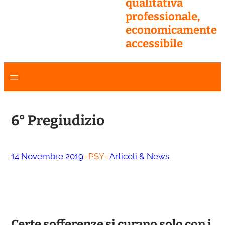
qualitativa
professionale,
economicamente
accessibile
6° Pregiudizio
14 Novembre 2019
–
PSY
–
Articoli & News
Certe sofferenze si curano solo con i