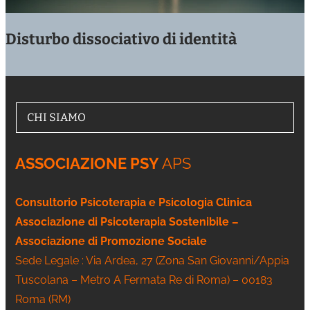
Disturbo dissociativo di identità
CHI SIAMO
ASSOCIAZIONE PSY
APS
Consultorio Psicoterapia e Psicologia Clinica
Associazione di Psicoterapia Sostenibile –
Associazione di Promozione Sociale
Sede Legale : Via Ardea, 27 (Zona San Giovanni/Appia
Tuscolana – Metro A Fermata Re di Roma) – 00183
Roma (RM)