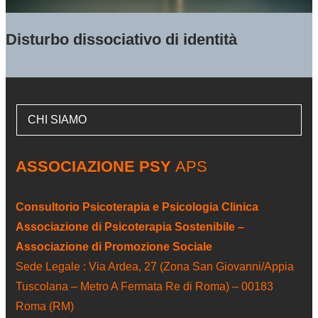
Disturbo dissociativo di identità
CHI SIAMO
ASSOCIAZIONE PSY
APS
Consultorio Psicoterapia e Psicologia Clinica
Associazione di Psicoterapia Sostenibile –
Associazione di Promozione Sociale
Sede Legale : Via Ardea, 27 (Zona San Giovanni/Appia
Tuscolana – Metro A Fermata Re di Roma) – 00183
Roma (RM)