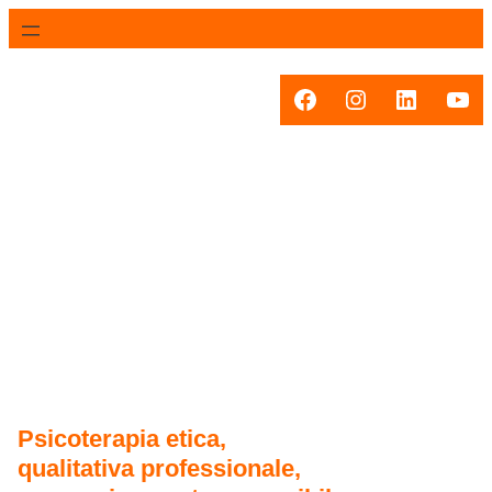
Vai
al
contenuto
Facebook
Instagram
LinkedIn
You
Psicoterapia etica,
qualitativa professionale,