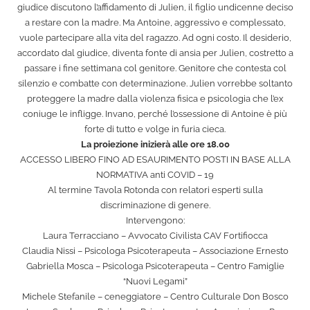
giudice discutono l’affidamento di Julien, il figlio undicenne deciso
a restare con la madre. Ma Antoine, aggressivo e complessato,
vuole partecipare alla vita del ragazzo. Ad ogni costo. Il desiderio,
accordato dal giudice, diventa fonte di ansia per Julien, costretto a
passare i fine settimana col genitore. Genitore che contesta col
silenzio e combatte con determinazione. Julien vorrebbe soltanto
proteggere la madre dalla violenza fisica e psicologia che l’ex
coniuge le infligge. Invano, perché l’ossessione di Antoine è più
forte di tutto e volge in furia cieca.
La proiezione inizierà alle ore 18.00
ACCESSO LIBERO FINO AD ESAURIMENTO POSTI IN BASE ALLA
NORMATIVA anti COVID – 19
Al termine Tavola Rotonda con relatori esperti sulla
discriminazione di genere.
Intervengono:
Laura Terracciano – Avvocato Civilista CAV Fortifiocca
Claudia Nissi – Psicologa Psicoterapeuta – Associazione Ernesto
Gabriella Mosca – Psicologa Psicoterapeuta – Centro Famiglie
“Nuovi Legami”
Michele Stefanile – ceneggiatore – Centro Culturale Don Bosco