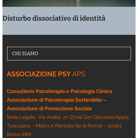
Disturbo dissociativo di identità
CHI SIAMO
ASSOCIAZIONE PSY
APS
Consultorio Psicoterapia e Psicologia Clinica
Associazione di Psicoterapia Sostenibile –
Associazione di Promozione Sociale
Sede Legale : Via Ardea, 27 (Zona San Giovanni/Appia
Tuscolana – Metro A Fermata Re di Roma) – 00183
Roma (RM)