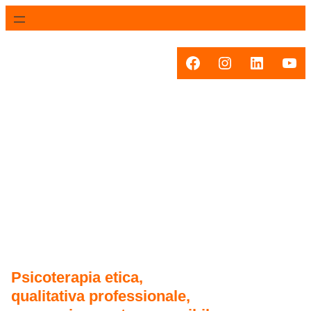
Vai
al
contenuto
Facebook
Instagram
LinkedIn
You
Psicoterapia etica,
qualitativa professionale,