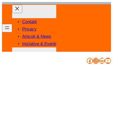
Vai
al
contenuto
Contatti
Privacy
Articoli & News
Iniziative & Eventi
Facebook
Instag
Linke
Yo