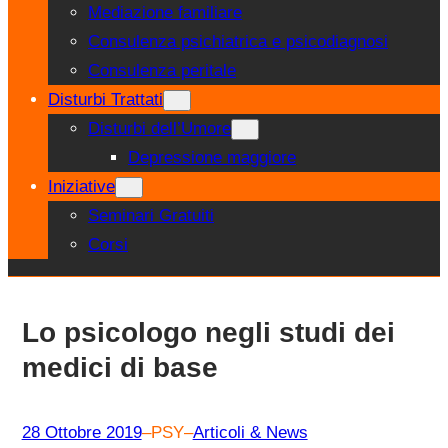
Mediazione familiare
Consulenza psichiatrica e psicodiagnosi
Consulenza peritale
Disturbi Trattati
Disturbi dell’Umore
Depressione maggiore
Iniziative
Seminari Gratuiti
Corsi
Lo psicologo negli studi dei
medici di base
28 Ottobre 2019
–
PSY
–
Articoli & News