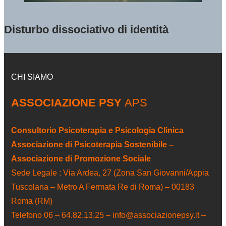
Disturbo dissociativo di identità
CHI SIAMO
ASSOCIAZIONE PSY
APS
Consultorio Psicoterapia e Psicologia Clinica
Associazione di Psicoterapia Sostenibile –
Associazione di Promozione Sociale
Sede Legale : Via Ardea, 27 (Zona San Giovanni/Appia
Tuscolana – Metro A Fermata Re di Roma) – 00183
Roma (RM)
Telefono 06 – 64.82.13.25 – info@associazionepsy.it –