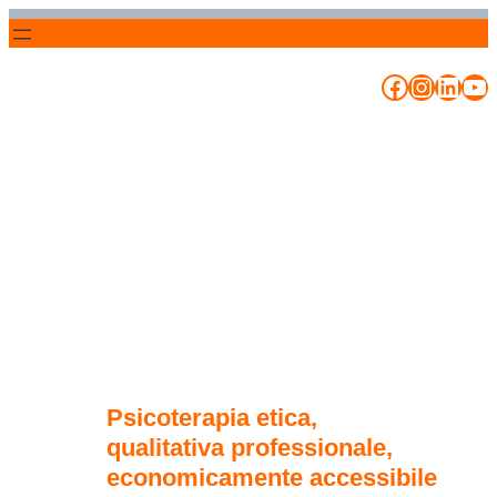
Vai
al
Facebook
Instag
Linke
Yo
contenuto
Psicoterapia etica,
qualitativa professionale,
economicamente accessibile