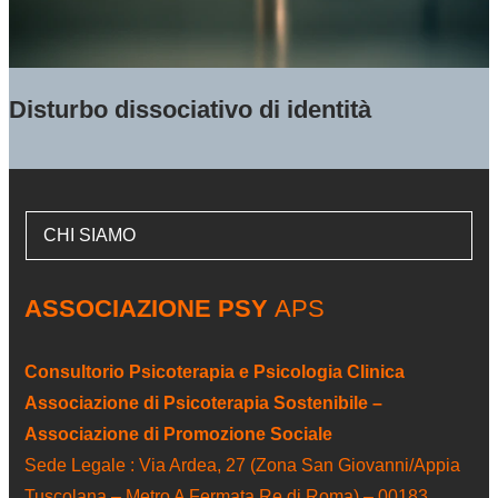
Disturbo dissociativo di identità
CHI SIAMO
ASSOCIAZIONE PSY
APS
Consultorio Psicoterapia e Psicologia Clinica
Associazione di Psicoterapia Sostenibile –
Associazione di Promozione Sociale
Sede Legale : Via Ardea, 27 (Zona San Giovanni/Appia
Tuscolana – Metro A Fermata Re di Roma) – 00183