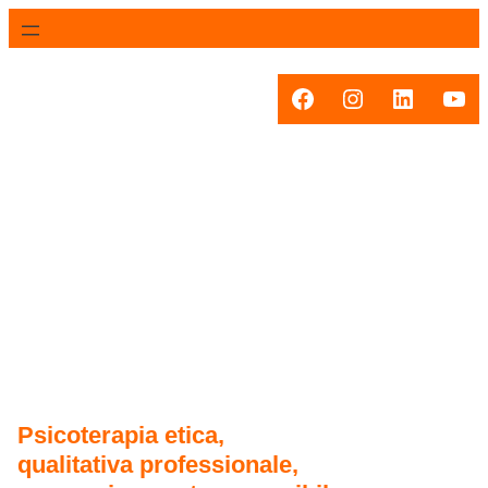
Vai
al
contenuto
Facebook
Instagram
LinkedIn
You
Psicoterapia etica,
qualitativa professionale,