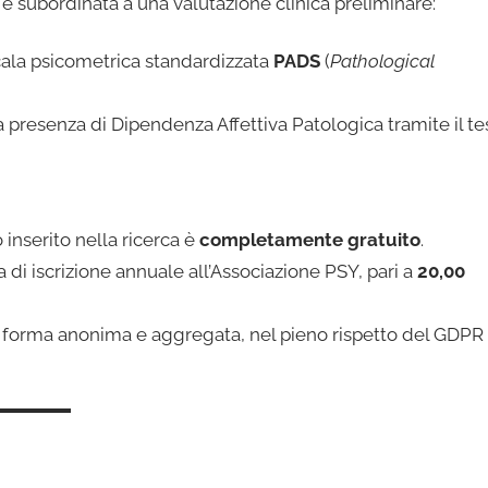
lo è subordinata a una valutazione clinica preliminare:
cala psicometrica standardizzata
PADS
(
Pathological
a presenza di Dipendenza Affettiva Patologica tramite il tes
o inserito nella ricerca è
completamente gratuito
.
a di iscrizione annuale all’Associazione PSY, pari a
20,00
ti in forma anonima e aggregata, nel pieno rispetto del GDPR