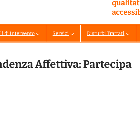
qualita
accessib
i di Intervento
Servizi
Disturbi Trattati
ndenza Affettiva: Partecipa