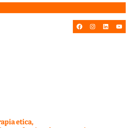
Facebook
Instagram
LinkedI
You
apia etica,