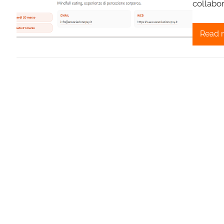
collabo
Read 