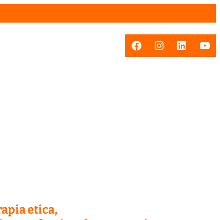
Facebook
Instagram
LinkedI
You
apia etica,