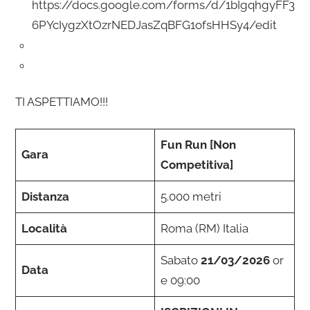
https://docs.google.com/forms/d/1bIgqhgyFF3
6PYcIygzXtOzrNEDJasZqBFG1ofsHHSy4/edit
TI ASPETTIAMO!!!
Fun Run [Non
Gara
Competitiva]
Distanza
5.000 metri
Località
Roma (RM) Italia
Sabato
21/03/2026
or
Data
e 09:00