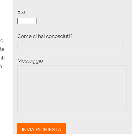
Età
Come ci hai conosciuti?
to
ta
nti
Messaggio
n