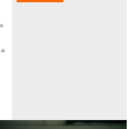
al
 al