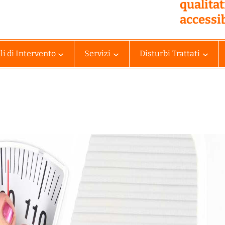
qualita
accessib
i di Intervento
Servizi
Disturbi Trattati