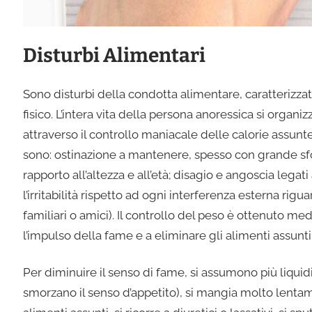
Disturbi Alimentari
Sono disturbi della condotta alimentare, caratterizzat
fisico. L’intera vita della persona anoressica si organ
attraverso il controllo maniacale delle calorie assunte 
sono: ostinazione a mantenere, spesso con grande sforz
rapporto all’altezza e all’età; disagio e angoscia lega
l’irritabilità rispetto ad ogni interferenza esterna rig
familiari o amici). Il controllo del peso è ottenuto 
l’impulso della fame e a eliminare gli alimenti assunti
Per diminuire il senso di fame, si assumono più liqui
smorzano il senso d’appetito), si mangia molto lentament