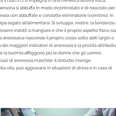
ta il cibo o ci si impegna in una frenetica attività fisica,
 persona si abbuffa in modo incontrollato e di nascosto per
oressia con abbuffate e condotte eliminatorie (vomitino). In
lpa legato all’alimentarsi. Si sviluppa, inoltre, la tendenza 
 essere indotti a mangiare e che il proprio aspetto fisico sia
a anoressica nasconde il proprio corpo sotto abiti larghi e
ei maggiori indicatori di anoressia è la priorità attribuita
 e la bulimia affliggono più le donne che gli uomini,
casi di anoressia maschile. Il disturbo insorge
a vita, può aggravarsi in situazioni di stress e in caso di