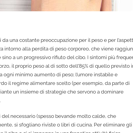
i da una costante preoccupazione per il peso e per l’aspet
izza intorno alla perdita di peso corporeo, che viene raggiun
sino a un progressivo rifiuto del cibo. I sintomi più freque
o, il proprio peso al di sotto dell’85% di quello previsto i
ti a ogni minimo aumento di peso; l’umore instabile e
uardo il regime alimentare scelto (per esempio, da parte di
mediante un insieme di strategie che servono a dominare
.
di del necessario (spesso bevande molto calde, che
e, si sfogliano riviste o libri di cucina. Per eliminare gli