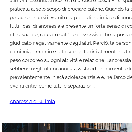
alimenti assunti, si ricorre a diuretici o lassativi, si spu
praticata al solo scopo di bruciare calorie. Quando la
poi auto-indursi il vomito, si parla di Bulimia o di an
tutti i casi di anoressia è presente un forte senso di co
ritiro sociale, causato dall’idea ossessiva che si possa
giudicato negativamente dagli altri. Perciò, la person
comincia a mentire sulle sue abitudini alimentari. Uno d
peso corporeo su ogni attività e relazione. L’anoressia
sebbene negli ultimi anni si assista ad un aumento di 
prevalentemente in età adolescenziale e, nell’arco dell
eventi critici come lutti e separazioni.
Anoressia e Bulimia