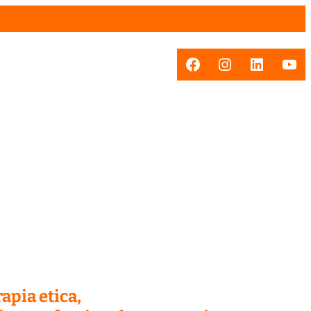
Facebook
Instagram
LinkedI
You
apia etica,