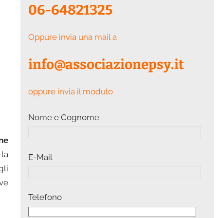
06-64821325
Oppure invia una mail a
info@associazionepsy.it
oppure invia il modulo
Nome e Cognome
rne
 la
E-Mail
gli
ive
Telefono