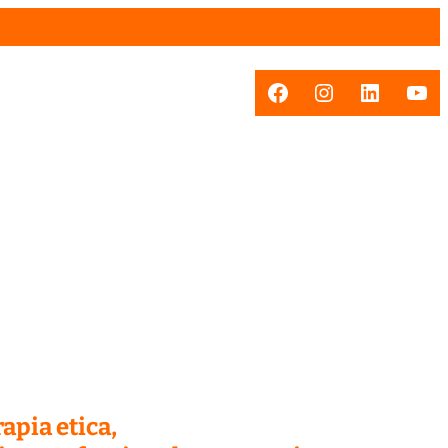
Facebook
Instagram
LinkedI
You
apia etica,