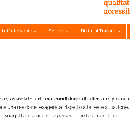
qualita
accessib
i di Intervento
Servizi
Disturbi Trattati
vole,
associato ad una condizione di allerta e paura n
 è una reazione “esagerata” rispetto alla reale situazione.
lo soggetto, ma anche le persone che lo circondano.