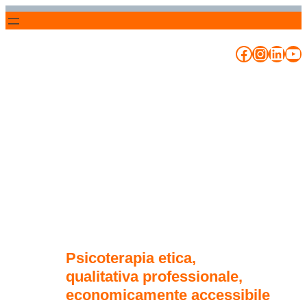
Vai
al
Facebook
Instag
Linke
Yo
contenuto
Psicoterapia etica,
qualitativa professionale,
economicamente accessibile